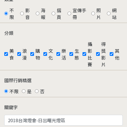
不
影
海
摺
宣傳手
照
網
限
音
報
頁
冊
片
站
分類
攝
得
美
浪
購
文
樂
生
影
獎
其
食
漫
物
化
活
態
比
影
他
賽
片
國際行銷精選
不限
是
否
關鍵字