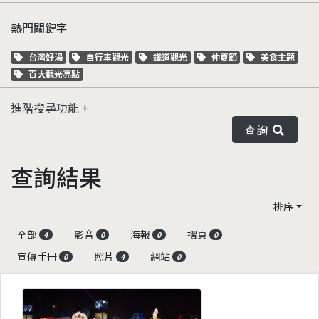
熱門關鍵字
關鍵字標籤
關鍵字標籤
關鍵字標籤
關鍵字標籤
關鍵字標籤
台灣好湯
自行車觀光
鐵道觀光
仲夏節
美食主題
關鍵字標籤
百大觀光亮點
進階搜尋功能
查詢
查詢結果
排序
全部
影音
海報
摺頁
4
0
0
0
宣傳手冊
照片
網站
0
4
0