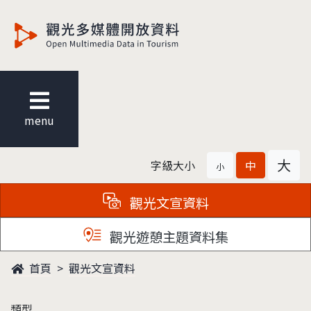
觀光多媒體開放資料
menu
大
字級大小
中
小
觀光文宣資料
觀光遊憩主題資料集
首頁
觀光文宣資料
類型