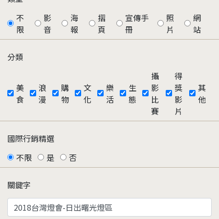
不
影
海
摺
宣傳手
照
網
限
音
報
頁
冊
片
站
分類
攝
得
美
浪
購
文
樂
生
影
獎
其
食
漫
物
化
活
態
比
影
他
賽
片
國際行銷精選
不限
是
否
關鍵字