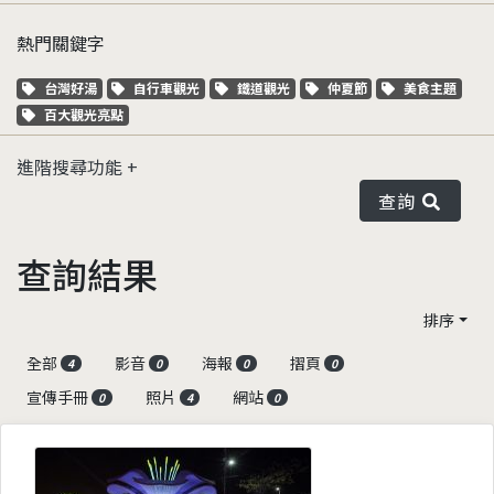
熱門關鍵字
關鍵字標籤
關鍵字標籤
關鍵字標籤
關鍵字標籤
關鍵字標籤
台灣好湯
自行車觀光
鐵道觀光
仲夏節
美食主題
關鍵字標籤
百大觀光亮點
進階搜尋功能
查詢
查詢結果
排序
全部
影音
海報
摺頁
4
0
0
0
宣傳手冊
照片
網站
0
4
0