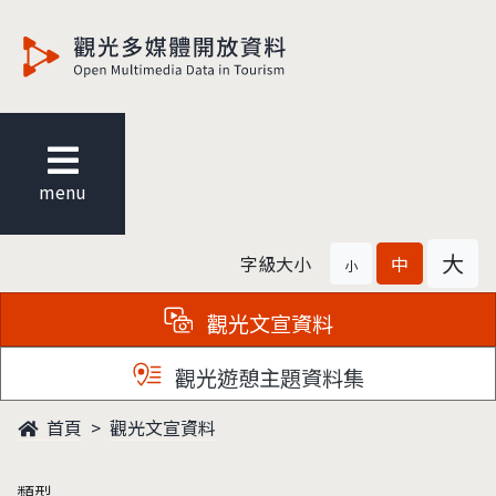
觀光多媒體開放資料
menu
大
字級大小
中
小
觀光文宣資料
觀光遊憩主題資料集
首頁
觀光文宣資料
類型