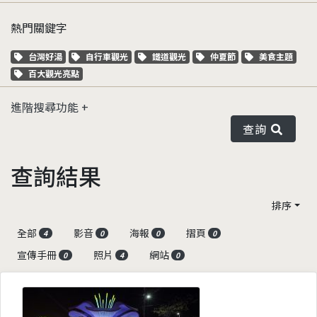
熱門關鍵字
關鍵字標籤
關鍵字標籤
關鍵字標籤
關鍵字標籤
關鍵字標籤
台灣好湯
自行車觀光
鐵道觀光
仲夏節
美食主題
關鍵字標籤
百大觀光亮點
進階搜尋功能
查詢
查詢結果
排序
全部
影音
海報
摺頁
4
0
0
0
宣傳手冊
照片
網站
0
4
0