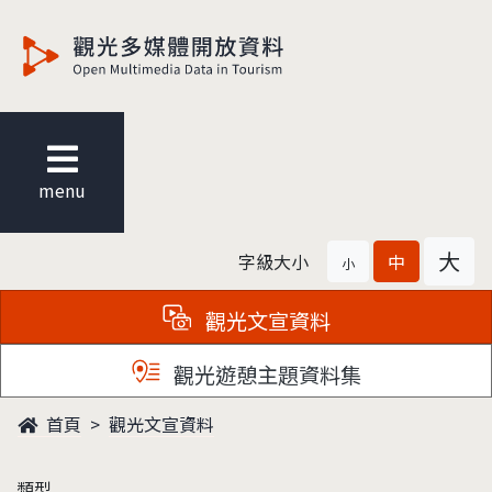
觀光多媒體開放資料
menu
大
字級大小
中
小
觀光文宣資料
觀光遊憩主題資料集
首頁
觀光文宣資料
類型