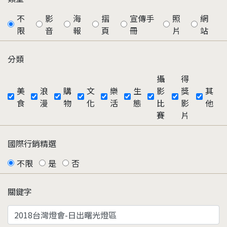
不
影
海
摺
宣傳手
照
網
限
音
報
頁
冊
片
站
分類
攝
得
美
浪
購
文
樂
生
影
獎
其
食
漫
物
化
活
態
比
影
他
賽
片
國際行銷精選
不限
是
否
關鍵字