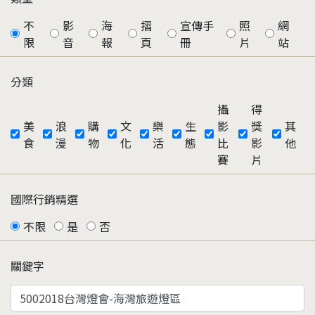
不
影
海
摺
宣傳手
照
網
限
音
報
頁
冊
片
站
分類
攝
得
美
浪
購
文
樂
生
影
獎
其
食
漫
物
化
活
態
比
影
他
賽
片
國際行銷精選
不限
是
否
關鍵字