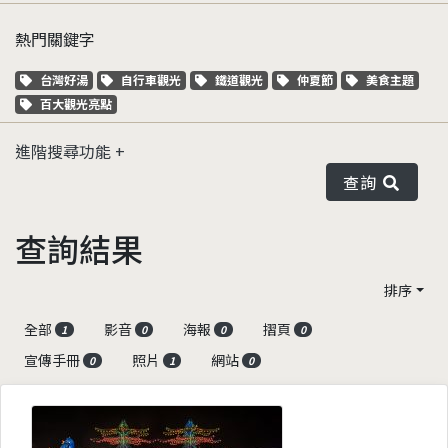
熱門關鍵字
關鍵字標籤
關鍵字標籤
關鍵字標籤
關鍵字標籤
關鍵字標籤
台灣好湯
自行車觀光
鐵道觀光
仲夏節
美食主題
關鍵字標籤
百大觀光亮點
進階搜尋功能
查詢
查詢結果
排序
全部
影音
海報
摺頁
1
0
0
0
宣傳手冊
照片
網站
0
1
0