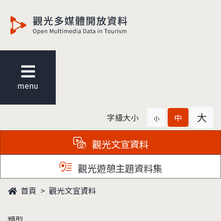
觀光多媒體開放資料
menu
大
字級大小
中
小
觀光文宣資料
觀光遊憩主題資料集
首頁
觀光文宣資料
類型