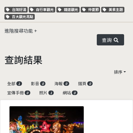
關鍵字標籤
關鍵字標籤
關鍵字標籤
關鍵字標籤
關鍵字標籤
台灣好湯
自行車觀光
鐵道觀光
仲夏節
美食主題
關鍵字標籤
百大觀光亮點
進階搜尋功能
查詢
查詢結果
排序
全部
影音
海報
摺頁
1
0
0
0
宣傳手冊
照片
網站
0
1
0