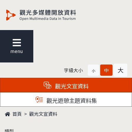
觀光多媒體開放資料
menu
大
字級大小
中
小
觀光文宣資料
觀光遊憩主題資料集
首頁
觀光文宣資料
類型