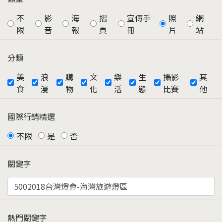
不
影
海
摺
宣傳手
照
網
限
音
報
頁
冊
片
站
分類
美
浪
購
文
樂
生
攝影
其
食
漫
物
化
活
態
比賽
他
國際行銷精選
不限
是
否
關鍵字
熱門關鍵字