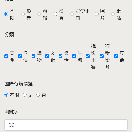
不
影
海
摺
宣傳手
照
網
限
音
報
頁
冊
片
站
分類
攝
得
美
浪
購
文
樂
生
影
獎
其
食
漫
物
化
活
態
比
影
他
賽
片
國際行銷精選
不限
是
否
關鍵字