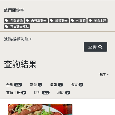
熱門關鍵字
關鍵字標籤
關鍵字標籤
關鍵字標籤
關鍵字標籤
關鍵字標籤
台灣好湯
自行車觀光
鐵道觀光
仲夏節
美食主題
關鍵字標籤
百大觀光亮點
進階搜尋功能
查詢
查詢結果
排序
全部
影音
海報
摺頁
312
0
0
0
宣傳手冊
照片
網站
0
312
0