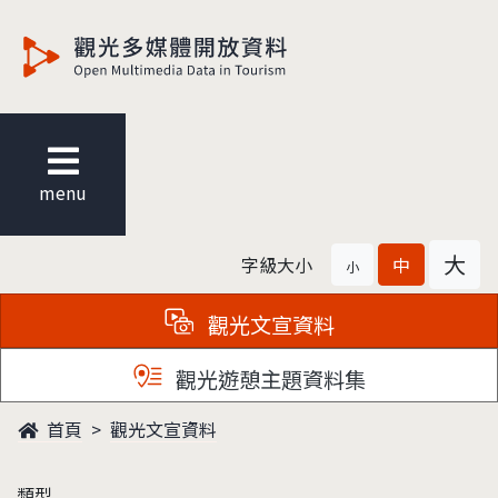
觀光多媒體開放資料
menu
大
字級大小
中
小
觀光文宣資料
觀光遊憩主題資料集
首頁
觀光文宣資料
類型