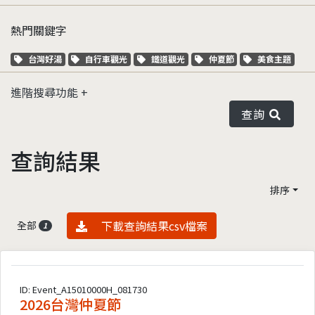
熱門關鍵字
關鍵字標籤
關鍵字標籤
關鍵字標籤
關鍵字標籤
關鍵字標籤
台灣好湯
自行車觀光
鐵道觀光
仲夏節
美食主題
進階搜尋功能
查詢
查詢結果
排序
資料下載
下載查詢結果csv檔案
全部
1
ID: Event_A15010000H_081730
2026台灣仲夏節