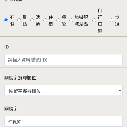
自
不
景
活
住
餐
旅遊服
行
步
限
點
動
宿
飲
務站點
車
道
道
ID
關鍵字搜尋欄位
關鍵字