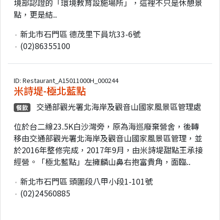
境部認證的「環境教育設施場所」，這裡不只是休憩景
點，更是結..
新北市石門區 德茂里下員坑33-6號
(02)86355100
ID: Restaurant_A15011000H_000244
米詩堤-極北藍點
交通部觀光署北海岸及觀音山國家風景區管理處
餐飲
位於台二線23.5K白沙灣旁，原為海巡廢棄營舍，後轉
移由交通部觀光署北海岸及觀音山國家風景區管理，並
於2016年整修完成，2017年9月，由米詩堤甜點王承接
經營。「極北藍點」左擁麟山鼻右抱富貴角，面臨..
新北市石門區 頭圍段八甲小段1-101號
(02)24560885