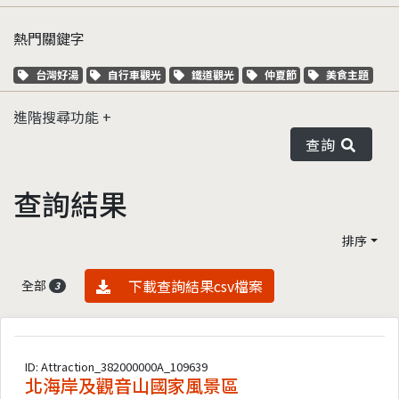
熱門關鍵字
關鍵字標籤
關鍵字標籤
關鍵字標籤
關鍵字標籤
關鍵字標籤
台灣好湯
自行車觀光
鐵道觀光
仲夏節
美食主題
進階搜尋功能
查詢
查詢結果
排序
資料下載
下載查詢結果csv檔案
全部
3
ID: Attraction_382000000A_109639
北海岸及觀音山國家風景區