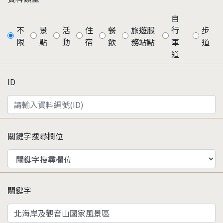
自
不
景
活
住
餐
旅遊服
行
步
限
點
動
宿
飲
務站點
車
道
道
ID
關鍵字搜尋欄位
關鍵字