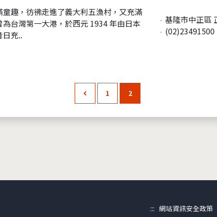
充滿童趣，彷彿走進了義大利五漁村，又充滿
基隆市中正區 
台灣第一大港，於西元 1934 年由日本
(02)23491500
日充..
1
2
:::
網站資訊安全政策