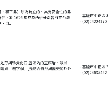
寮島、和平島）原為獨立的、具有安全性的島
基隆市中正區 
，於 1626 年成為西班牙都督府在台灣
(02)24224170
，自..
蝕地形與珍貴化石,園區內的豆腐岩、蕈狀
基隆市中正區 
蘭時期遺跡「蕃字洞」,是結合自然與歷史的戶外
(02)24635452