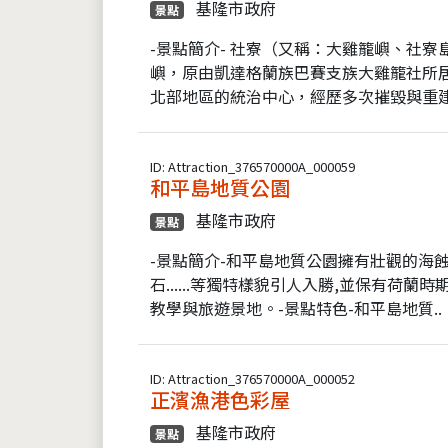
基隆市政府
景點
-景點簡介- 社寮（又稱：大雞籠嶼、社
嶼，原由凱達格蘭族巴賽支族大雞籠社所居住
北部地區的統治中心，經歷多次摧毀與重建
ID: Attraction_376570000A_000059
和平島地質公園
基隆市政府
景點
-景點簡介-和平島地質公園擁有壯觀的海
石......等獨特樣貌引人入勝,並保有荷
教學與旅遊景地。-景點特色-和平島地質..
ID: Attraction_376570000A_000052
正濱漁港色彩屋
基隆市政府
景點