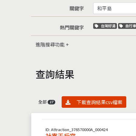
關鍵字
關鍵字標籤
關鍵
台灣好湯
自行
熱門關鍵字
進階搜尋功能
查詢結果
資料下載
下載查詢結果csv檔案
全部
17
ID: Attraction_376570000A_000424
社寮天后宮