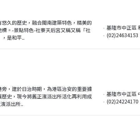
擁有悠久的歷史，融合閩南建築特色，精美的
基隆市中正區 和
標。-景點特色-社寮天后宮又稱又稱「社
(02)24634153
，是和平..
漁港旁，建於日治時期，為港區治安的重要據
基隆市中正區 中
展歷史，現今將舊正濱派出所活化再利用成
(02)24224170
濱派出所..