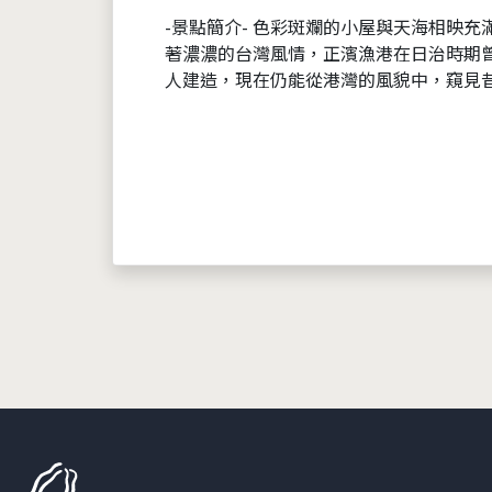
-景點簡介- 色彩斑斕的小屋與天海相映
著濃濃的台灣風情，正濱漁港在日治時期曾為
人建造，現在仍能從港灣的風貌中，窺見昔