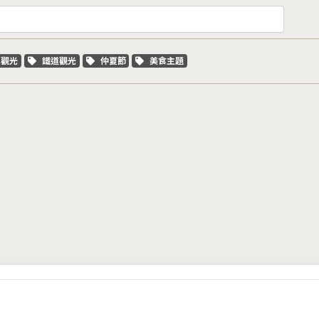
字標籤
關鍵字標籤
關鍵字標籤
關鍵字標籤
車觀光
鐵道觀光
仲夏節
美食主題