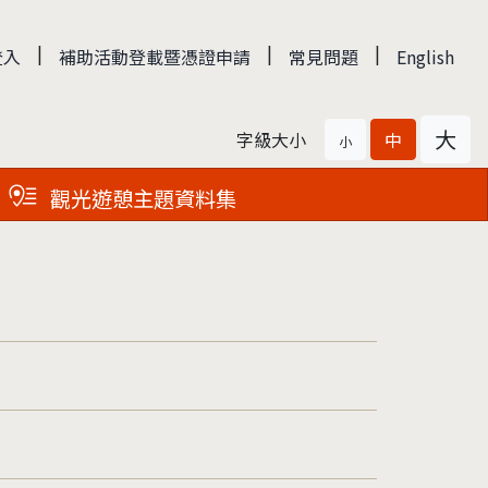
|
|
|
登入
補助活動登載暨憑證申請
常見問題
English
大
字級大小
中
小
觀光遊憩主題資料集