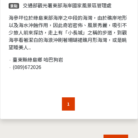
交通部觀光署東部海岸國家風景區管理處
景點
海參坪位於綠島東部海岸之中段的海灣，由於礁岸地形
以及海水沖蝕作用，因此奇岩密佈、風景秀麗，吸引不
少旅人前來探訪，走上有「小長城」之稱的步道，到觀
海亭看著潔白的海浪沖刷著珊瑚裙礁月形海灣，或是眺
望睡美人..
臺東縣綠島鄉 哈巴狗岩
(089)672026
1