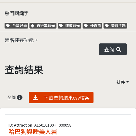
熱門關鍵字
關鍵字標籤
關鍵字標籤
關鍵字標籤
關鍵字標籤
關鍵字標籤
台灣好湯
自行車觀光
鐵道觀光
仲夏節
美食主題
進階搜尋功能
查詢
查詢結果
排序
資料下載
下載查詢結果csv檔案
全部
1
ID: Attraction_A15010100H_000098
哈巴狗與睡美人岩