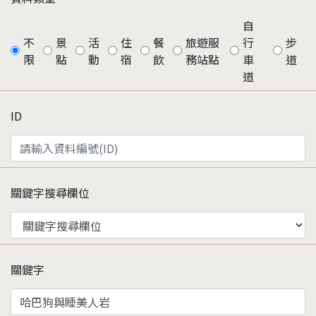
自
不
景
活
住
餐
旅遊服
行
步
限
點
動
宿
飲
務站點
車
道
道
ID
關鍵字搜尋欄位
關鍵字