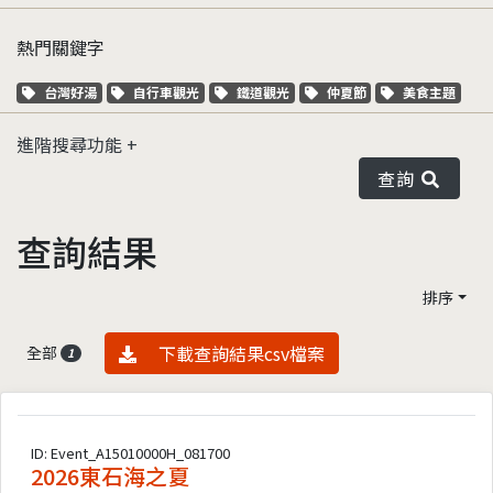
熱門關鍵字
關鍵字標籤
關鍵字標籤
關鍵字標籤
關鍵字標籤
關鍵字標籤
台灣好湯
自行車觀光
鐵道觀光
仲夏節
美食主題
進階搜尋功能
查詢
查詢結果
排序
資料下載
下載查詢結果csv檔案
全部
1
ID: Event_A15010000H_081700
2026東石海之夏