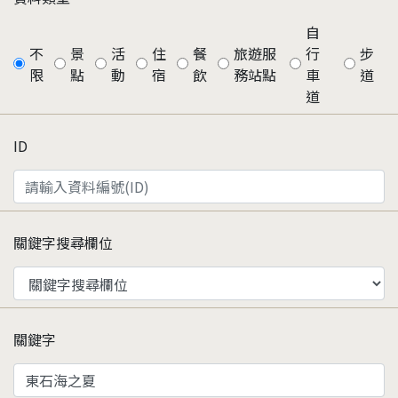
自
不
景
活
住
餐
旅遊服
行
步
限
點
動
宿
飲
務站點
車
道
道
ID
關鍵字搜尋欄位
關鍵字