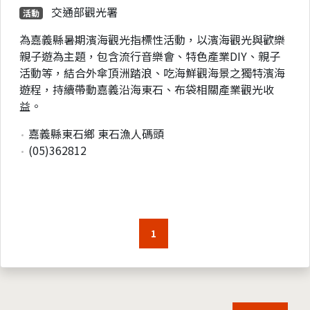
交通部觀光署
活動
為嘉義縣暑期濱海觀光指標性活動，以濱海觀光與歡樂
親子遊為主題，包含流行音樂會、特色產業DIY、親子
活動等，結合外傘頂洲踏浪、吃海鮮觀海景之獨特濱海
遊程，持續帶動嘉義沿海東石、布袋相關產業觀光收
益。
嘉義縣東石鄉 東石漁人碼頭
(05)362812
1