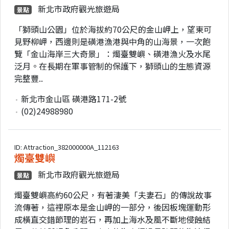
新北市政府觀光旅遊局
景點
「獅頭山公園」位於海拔約70公尺的金山岬上，望東可
見野柳岬，西邊則是磺港漁港與中角的山海景，一次飽
覽「金山海岸三大奇景」：燭臺雙嶼、磺港漁火及水尾
泛月。在長期在軍事管制的保護下，獅頭山的生態資源
完整豐..
新北市金山區 磺港路171-2號
(02)24988980
ID: Attraction_382000000A_112163
燭臺雙嶼
新北市政府觀光旅遊局
景點
燭臺雙嶼高約60公尺，有著淒美「夫妻石」的傳說故事
流傳著，這裡原本是金山岬的一部分，後因板塊運動形
成橫直交錯節理的岩石，再加上海水及風不斷地侵蝕結