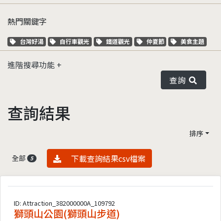
熱門關鍵字
關鍵字標籤
關鍵字標籤
關鍵字標籤
關鍵字標籤
關鍵字標籤
台灣好湯
自行車觀光
鐵道觀光
仲夏節
美食主題
進階搜尋功能
查詢
查詢結果
排序
資料下載
下載查詢結果csv檔案
全部
5
ID: Attraction_382000000A_109792
獅頭山公園(獅頭山步道)