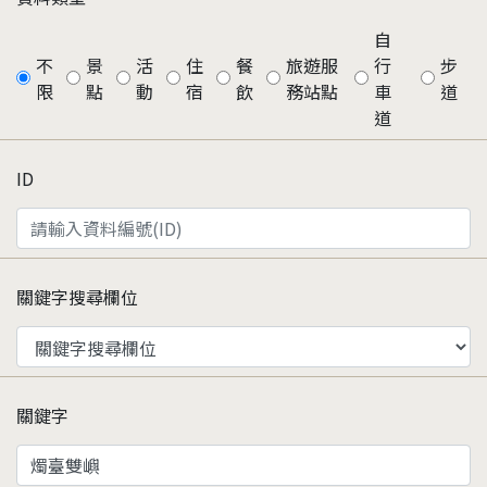
自
不
景
活
住
餐
旅遊服
行
步
限
點
動
宿
飲
務站點
車
道
道
ID
關鍵字搜尋欄位
關鍵字