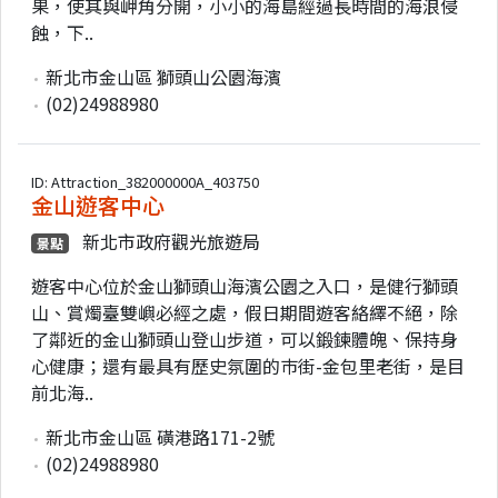
果，使其與岬角分開，小小的海島經過長時間的海浪侵
蝕，下..
新北市金山區 獅頭山公園海濱
(02)24988980
ID: Attraction_382000000A_403750
金山遊客中心
新北市政府觀光旅遊局
景點
遊客中心位於金山獅頭山海濱公園之入口，是健行獅頭
山、賞燭臺雙嶼必經之處，假日期間遊客絡繹不絕，除
了鄰近的金山獅頭山登山步道，可以鍛鍊體魄、保持身
心健康；還有最具有歷史氛圍的巿街-金包里老街，是目
前北海..
新北市金山區 磺港路171-2號
(02)24988980