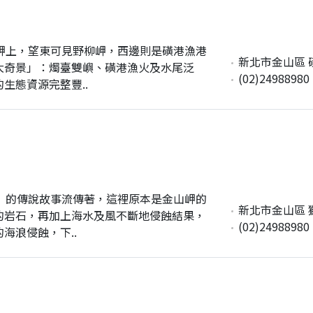
岬上，望東可見野柳岬，西邊則是磺港漁港
新北市金山區 磺
大奇景」：燭臺雙嶼、磺港漁火及水尾泛
(02)24988980
生態資源完整豐..
」的傳說故事流傳著，這裡原本是金山岬的
新北市金山區 
的岩石，再加上海水及風不斷地侵蝕結果，
(02)24988980
海浪侵蝕，下..