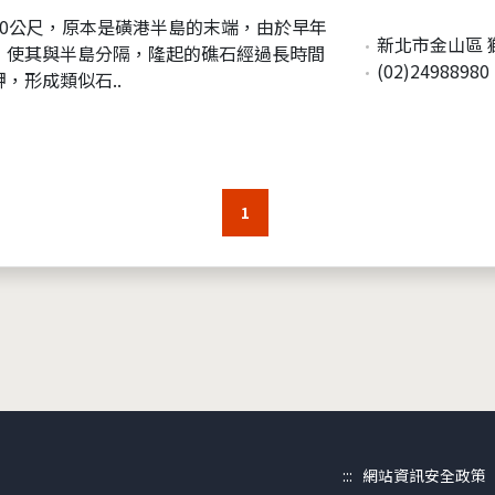
0公尺，原本是磺港半島的末端，由於早年
新北市金山區 
，使其與半島分隔，隆起的礁石經過長時間
(02)24988980
，形成類似石..
1
:::
網站資訊安全政策