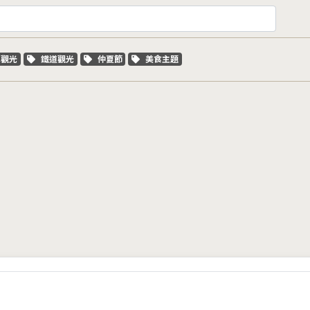
字標籤
關鍵字標籤
關鍵字標籤
關鍵字標籤
車觀光
鐵道觀光
仲夏節
美食主題