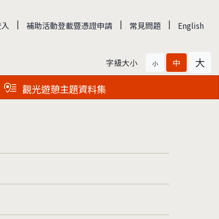
|
|
|
登入
補助活動登載暨憑證申請
常見問題
English
大
字級大小
中
小
觀光遊憩主題資料集