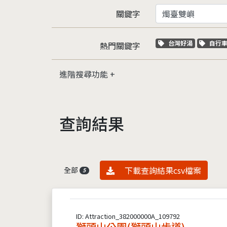
關鍵字
關鍵字標籤
關鍵
台灣好湯
自行
熱門關鍵字
進階搜尋功能
查詢結果
資料下載
下載查詢結果csv檔案
全部
5
ID: Attraction_382000000A_109792
獅頭山公園(獅頭山步道)