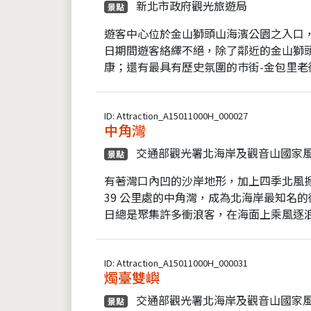
新北市政府觀光旅遊局
景點
遊客中心位於金山獅頭山海濱公園之入口
日期間遊客絡繹不絕，除了鄰近的金山獅
康；還有最具有歷史氛圍的巿街-金包里老街
ID: Attraction_A15011000H_000027
中角灣
交通部觀光署北海岸及觀音山國家
景點
有著灣口內凹的沙岸地形，加上四季北風掀
39 公里處的中角灣，成為北海岸最知名
日總是聚集許多衝浪客，在海面上乘風逐浪
ID: Attraction_A15011000H_000031
燭臺雙嶼
交通部觀光署北海岸及觀音山國家
景點