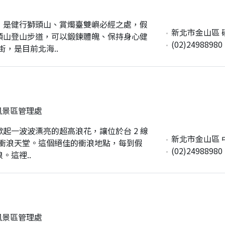
，是健行獅頭山、賞燭臺雙嶼必經之處，假
新北市金山區 磺
頭山登山步道，可以鍛鍊體魄、保持身心健
(02)24988980
，是目前北海..
風景區管理處
起一波波漂亮的超高浪花，讓位於台 2 線
新北市金山區 
的衝浪天堂。這個絕佳的衝浪地點，每到假
(02)24988980
。這裡..
風景區管理處