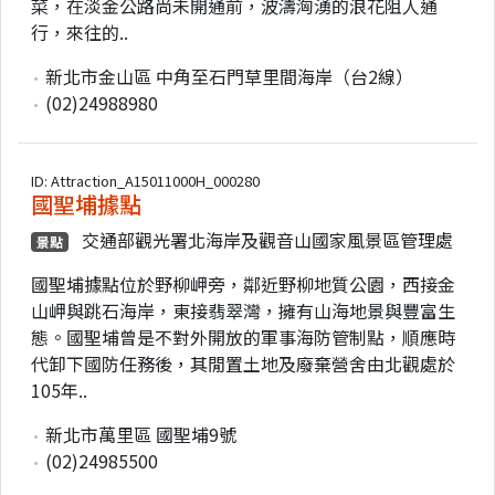
菜，在淡金公路尚未開通前，波濤洶湧的浪花阻人通
行，來往的..
新北市金山區 中角至石門草里間海岸（台2線）
(02)24988980
ID: Attraction_A15011000H_000280
國聖埔據點
交通部觀光署北海岸及觀音山國家風景區管理處
景點
國聖埔據點位於野柳岬旁，鄰近野柳地質公園，西接金
山岬與跳石海岸，東接翡翠灣，擁有山海地景與豐富生
態。國聖埔曾是不對外開放的軍事海防管制點，順應時
代卸下國防任務後，其閒置土地及廢棄營舍由北觀處於
105年..
新北市萬里區 國聖埔9號
(02)24985500