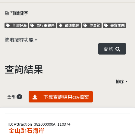
熱門關鍵字
關鍵字標籤
關鍵字標籤
關鍵字標籤
關鍵字標籤
關鍵字標籤
台灣好湯
自行車觀光
鐵道觀光
仲夏節
美食主題
進階搜尋功能
查詢
查詢結果
排序
資料下載
下載查詢結果csv檔案
全部
4
ID: Attraction_382000000A_110374
金山跳石海岸