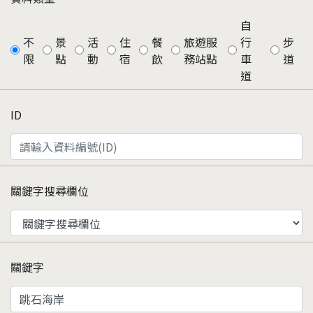
自
不
景
活
住
餐
旅遊服
行
步
限
點
動
宿
飲
務站點
車
道
道
ID
關鍵字搜尋欄位
關鍵字