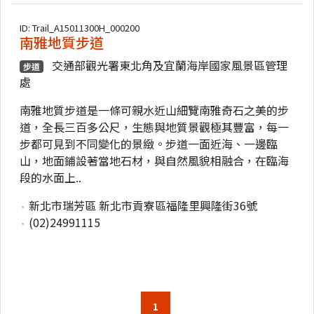
ID: Trail_A15011300H_000200
南雅地質步道
交通部觀光署東北角及宜蘭海岸國家風景區管理
步道
處
南雅地質步道是一條可親水近山細覽南雅奇石之美的步
道，全長三百多公尺，生態與地質景觀極其豐富，每一
步都可見到不同變化的景緻。步道一面近海、一邊臨
山，地面鋪設著當地石材，與自然風貌相融合，在臨海
段的水面上..
新北市瑞芳區 新北市貢寮區福隆里興隆街36號
(02)24991115
1