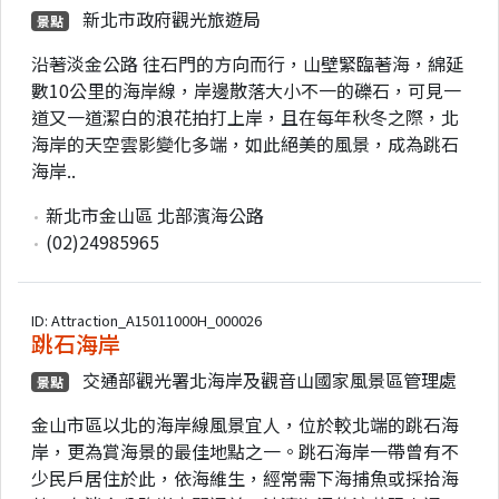
新北市政府觀光旅遊局
景點
沿著淡金公路 往石門的方向而行，山壁緊臨著海，綿延
數10公里的海岸線，岸邊散落大小不一的礫石，可見一
道又一道潔白的浪花拍打上岸，且在每年秋冬之際，北
海岸的天空雲影變化多端，如此絕美的風景，成為跳石
海岸..
新北市金山區 北部濱海公路
(02)24985965
ID: Attraction_A15011000H_000026
跳石海岸
交通部觀光署北海岸及觀音山國家風景區管理處
景點
金山市區以北的海岸線風景宜人，位於較北端的跳石海
岸，更為賞海景的最佳地點之一。跳石海岸一帶曾有不
少民戶居住於此，依海維生，經常需下海捕魚或採拾海