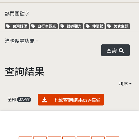
熱門關鍵字
關鍵字標籤
關鍵字標籤
關鍵字標籤
關鍵字標籤
關鍵字標籤
台灣好湯
自行車觀光
鐵道觀光
仲夏節
美食主題
進階搜尋功能
查詢
查詢結果
排序
資料下載
下載查詢結果csv檔案
全部
27,466