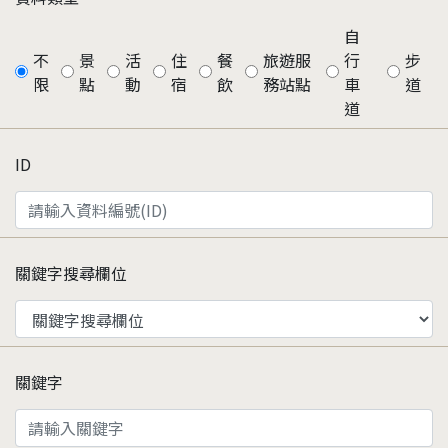
自
不
景
活
住
餐
旅遊服
行
步
限
點
動
宿
飲
務站點
車
道
道
ID
關鍵字搜尋欄位
關鍵字