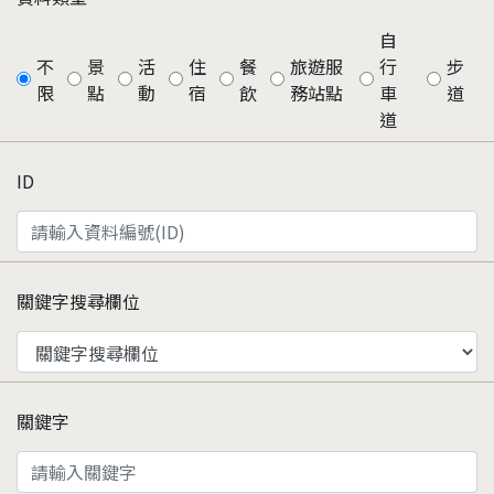
自
不
景
活
住
餐
旅遊服
行
步
限
點
動
宿
飲
務站點
車
道
道
ID
關鍵字搜尋欄位
關鍵字