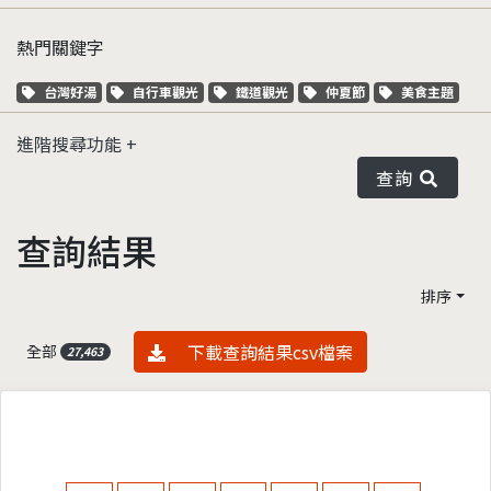
熱門關鍵字
關鍵字標籤
關鍵字標籤
關鍵字標籤
關鍵字標籤
關鍵字標籤
台灣好湯
自行車觀光
鐵道觀光
仲夏節
美食主題
進階搜尋功能
查詢
查詢結果
排序
資料下載
下載查詢結果csv檔案
全部
27,463