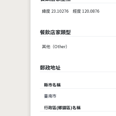
緯度 23.10276
經度 120.0876
餐飲店家類型
其他（Other）
郵政地址
縣市名稱
臺南市
行政區(鄉鎮區)名稱