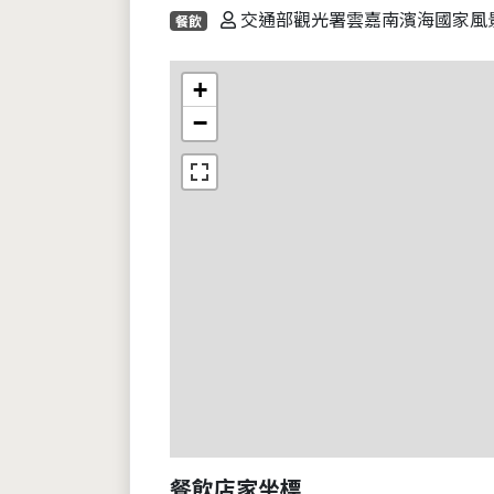
交通部觀光署雲嘉南濱海國家風
餐飲
+
−
餐飲店家坐標