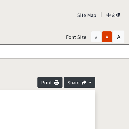
|
Site Map
中文版
A
Font Size
A
A
Print
Share