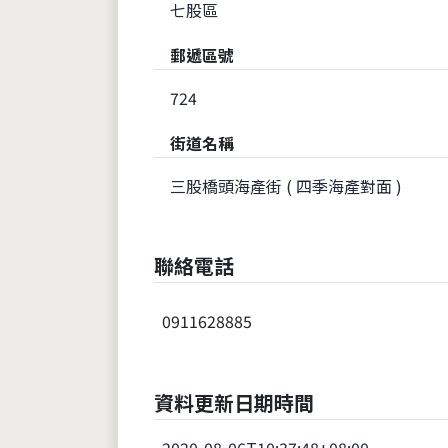
七股區
郵遞區號
724
街道名稱
三股橋頭海產街 ( 四季海產對面 )
聯絡電話
0911628885
資料更新日期時間
2020-08-06T10:37:48+08:00