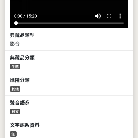
volume_up
fullscreen
more_vert
0:00 / 15:20
典藏品類型
影音
典藏品分類
生態
進階分類
其他
聲音語系
日文
文字語系資料
無