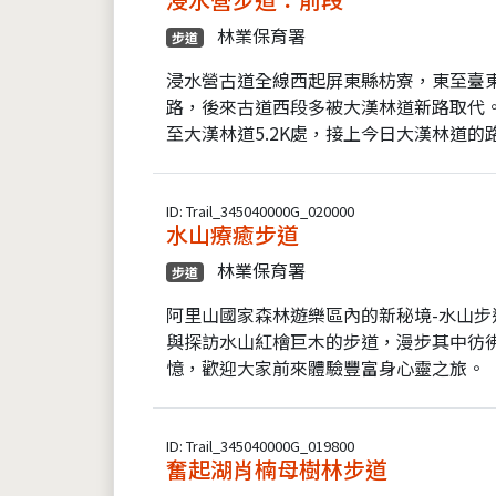
林業保育署
步道
浸水營古道全線西起屏東縣枋寮，東至臺東
路，後來古道西段多被大漢林道新路取代。
至大漢林道5.2K處，接上今日大漢林道的路徑
ID: Trail_345040000G_020000
水山療癒步道
林業保育署
步道
阿里山國家森林遊樂區內的新秘境-水山
與探訪水山紅檜巨木的步道，漫步其中彷
憶，歡迎大家前來體驗豐富身心靈之旅。
ID: Trail_345040000G_019800
奮起湖肖楠母樹林步道