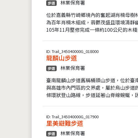
林業保育署
步道
位於嘉義縣竹崎鄉境內的奮起湖肖楠母樹林
為百年肖楠木組成，蓊鬱茂盛且環境清靜
105年11月整修完成一條約100公尺的木棧道
ID: Trail_345040000G_018000
龍麟山步道
林業保育署
步道
臺南龍麟山步道舊稱桶頭山步道，位於臺
與高雄市內門區的交界處，屬於烏山步道的
條環狀登山路線，步道延著山脊線蜿蜒，因
ID: Trail_345040000G_017900
里美避難步道
林業保育署
步道