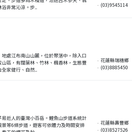
(03)9545114
浴非常沁涼。步..
，地處江布南山山麓，位於聚落中，除入口
花蓮縣瑞穗鄉
拔山區，有闊葉林、竹林、楓香林，生態豐
(03)8885450
全家健行、自然..
平易近人的臺灣小百岳。鯉魚山步道系統計
花蓮縣壽豐鄉
觀景等6條步道，遊客可依體力及時間安排
(03)8527526
春天的櫻花及秋..