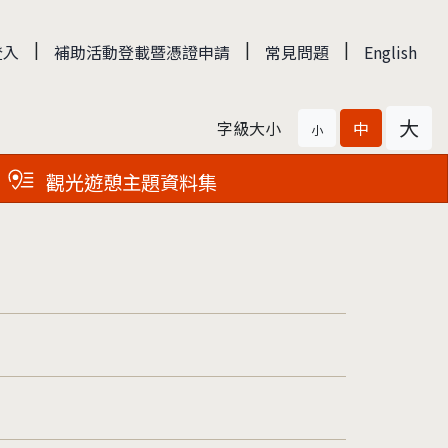
|
|
|
登入
補助活動登載暨憑證申請
常見問題
English
大
字級大小
中
小
觀光遊憩主題資料集