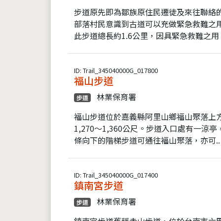
步道原先即為鄒族原住民遷徒及來往聯絡的
部落村民意識到古道可以充做緊急救難之
此步道總長約1.6公里，因具緊急救難之用，
ID: Trail_345040000G_017800
福山步道
林業保育署
步道
福山步道位於嘉義縣阿里山鄉福山聚落上方
1,270～1,360公尺。步道入口處有一
條向下的階梯步道可通往福山聚落，亦可..
ID: Trail_345040000G_017400
鎮南宮步道
林業保育署
步道
鎮南宮步道舊稱赤山步道，位於台南市六甲