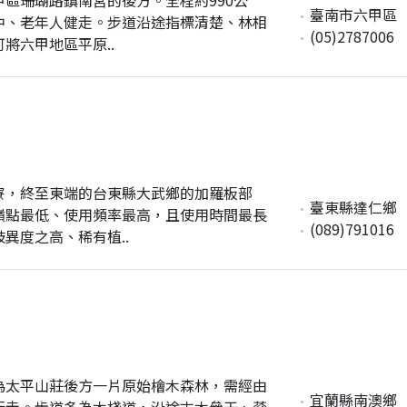
臺南市六甲區
中、老年人健走。步道沿途指標清楚、林相
(05)2787006
將六甲地區平原..
寮，終至東端的台東縣大武鄉的加羅板部
臺東縣達仁鄉
嶺點最低、使用頻率最高，且使用時間最長
(089)791016
異度之高、稀有植..
為太平山莊後方一片原始檜木森林，需經由
宜蘭縣南澳鄉
行走。步道多為木棧道，沿途古木參天、蓊