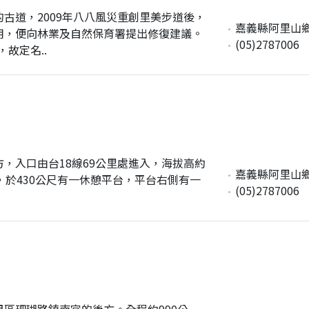
古道，2009年八八風災重創里美步道後，
嘉義縣阿里山
用，便向林業及自然保育署提出修復建議。
(05)2787006
故定名..
，入口由台18線69公里處進入，海拔高約
嘉義縣阿里山
涼亭，於430公尺有一休憩平台，平台右側有一
(05)2787006
區珊瑚路鎮南宮的後方。全程約990公