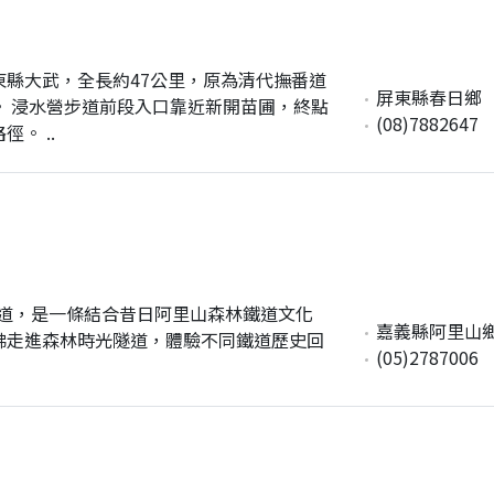
縣大武，全長約47公里，原為清代撫番道
屏東縣春日鄉
 浸水營步道前段入口靠近新開苗圃，終點
(08)7882647
。 ..
步道，是一條結合昔日阿里山森林鐵道文化
嘉義縣阿里山
彿走進森林時光隧道，體驗不同鐵道歷史回
(05)2787006