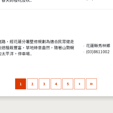
道路，經花蓮分署整修規劃為適合民眾健走
花蓮縣秀林鄉
沿途植栽豐富，草地綠意盎然，隨著山勢蜿
(03)8611002
太平洋。停車場..
1
2
3
4
5