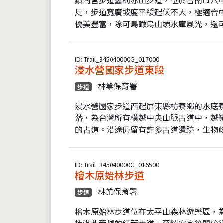
尺，步道寬廣坡度平緩起伏不大，極適合
優美豐富，除可鳥瞰烏山頭水庫風光，還可
ID: Trail_345040000G_017000
浸水營國家步道東段
林業保育署
步道
浸水營國家步道西起屏東縣枋寮鄉的水底
落，為台灣所有橫越中央山脈古道中，越
的古道。沿途仍留有許多古道遺跡，生物歧
ID: Trail_345040000G_016500
檜木原始林步道
林業保育署
步道
檜木原始林步道位在太平山森林遊樂區，
植滿紫葉槭的紅葉步道，至鎮安宮後開始