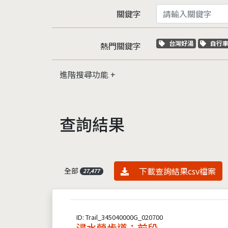
關鍵字
關鍵字標籤
關鍵
台灣好湯
自行
熱門關鍵字
進階搜尋功能
查詢結果
資料下載
下載查詢結果csv檔案
全部
27,477
ID: Trail_345040000G_020700
浸水營步道：前段