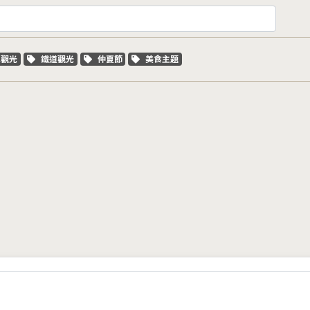
字標籤
關鍵字標籤
關鍵字標籤
關鍵字標籤
車觀光
鐵道觀光
仲夏節
美食主題