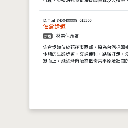
ID: Trail_345040000G_015500
佐倉步道
林業保育署
步道
佐倉步道位於花蓮市西郊，原為台泥採礦
休憩的生態步道，交通便利，路緩好走，
蜒而上，能逐漸俯瞰整個奇萊平原及壯闊的