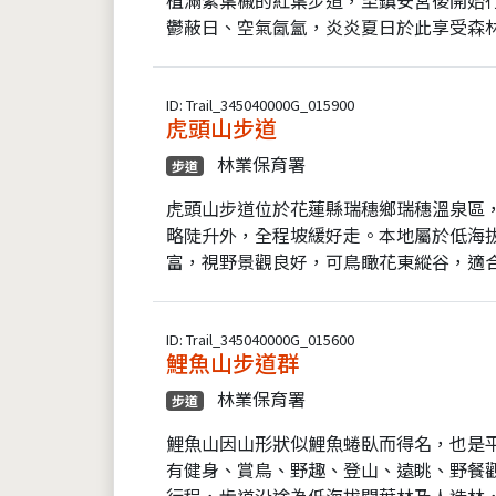
鬱蔽日、空氣氤氳，炎炎夏日於此享受森林
ID: Trail_345040000G_015900
虎頭山步道
林業保育署
步道
虎頭山步道位於花蓮縣瑞穗鄉瑞穗溫泉區
略陡升外，全程坡緩好走。本地屬於低海
富，視野景觀良好，可鳥瞰花東縱谷，適合
ID: Trail_345040000G_015600
鯉魚山步道群
林業保育署
步道
鯉魚山因山形狀似鯉魚蜷臥而得名，也是
有健身、賞鳥、野趣、登山、遠眺、野餐
行程，步道沿途為低海拔闊葉林及人造林，