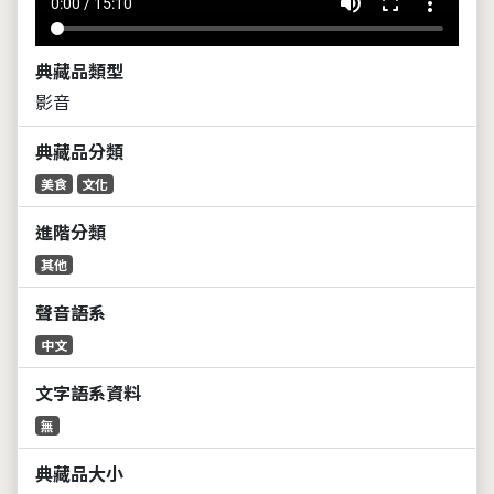
volume_up
fullscreen
more_vert
0:00 / 15:10
典藏品類型
影音
典藏品分類
美食
文化
進階分類
其他
聲音語系
中文
文字語系資料
無
典藏品大小