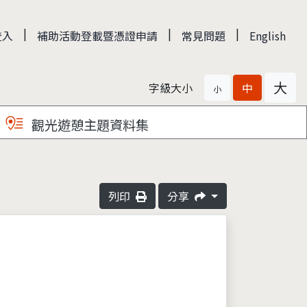
|
|
|
登入
補助活動登載暨憑證申請
常見問題
English
大
字級大小
中
小
觀光遊憩主題資料集
列印
分享