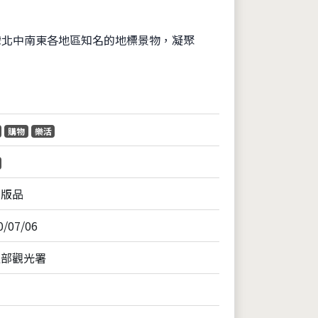
灣北中南東各地區知名的地標景物，凝聚
片
購物
樂活
出版品
0/07/06
通部觀光署