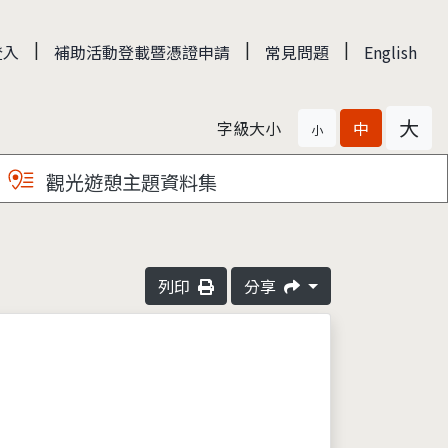
|
|
|
登入
補助活動登載暨憑證申請
常見問題
English
大
字級大小
中
小
觀光遊憩主題資料集
列印
分享