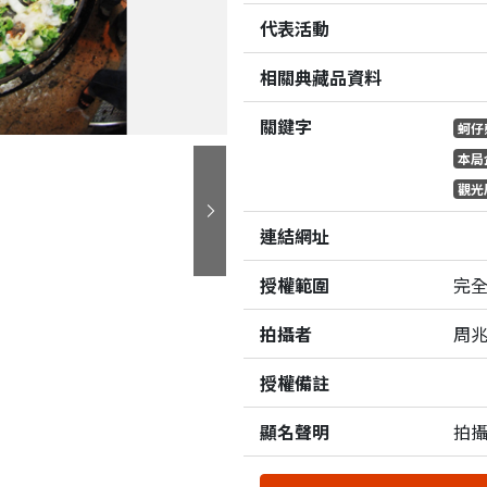
代表活動
相關典藏品資料
關鍵字
蚵仔
本局
觀光
下一張
連結網址
授權範圍
完
拍攝者
周
授權備註
顯名聲明
拍