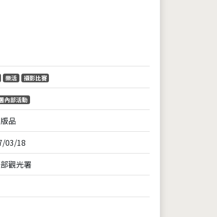
片
樂活
攝影比賽
署內部活動
出版品
7/03/18
通部觀光署