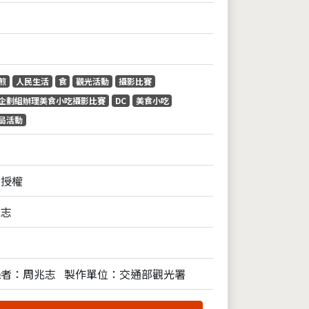
煎
人民生活
食
觀光活動
攝影比賽
企劃組辦理美食小吃攝影比賽
DC
美食小吃
局活動
全授權
兆志
攝者：周兆志
製作單位：交通部觀光署