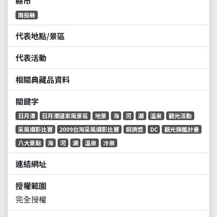
縣市
南投縣
代表地點/景區
代表活動
相關典藏品資料
關鍵字
日月潭
日月潭國家風景區
地景
海
河
湖
溫泉
觀光活動
采風攝影比賽
2009台灣采風攝影比賽
銅牌獎
DC
觀光旗艦計畫
八大景點
海
河
湖
溫泉
冷泉
連結網址
授權範圍
完全授權