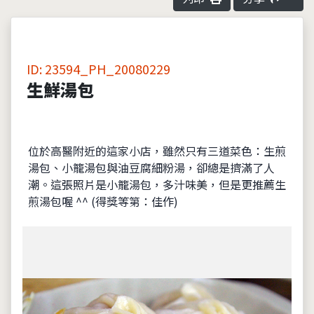
ID: 23594_PH_20080229
生鮮湯包
位於高醫附近的這家小店，雖然只有三道菜色：生煎
湯包、小籠湯包與油豆腐細粉湯，卻總是擠滿了人
潮。這張照片是小籠湯包，多汁味美，但是更推薦生
煎湯包喔 ^^ (得獎等第：佳作)