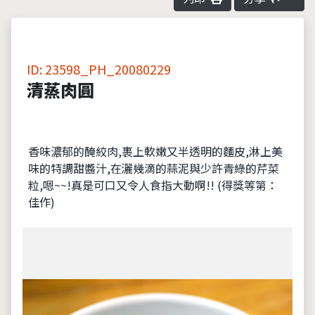
ID: 23598_PH_20080229
清蒸肉圓
香味濃郁的醃絞肉,裹上軟嫩又半透明的麵皮,淋上美
味的特調甜醬汁,在灑幾滴的蒜泥與少許青綠的芹菜
粒,嗯~~!真是可口又令人食指大動啊!! (得獎等第：
佳作)