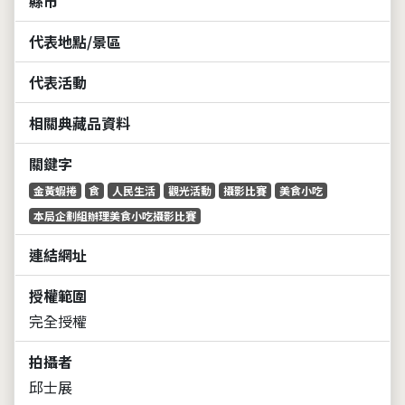
縣市
代表地點/景區
代表活動
相關典藏品資料
關鍵字
金黃蝦捲
食
人民生活
觀光活動
攝影比賽
美食小吃
本局企劃組辦理美食小吃攝影比賽
連結網址
授權範圍
完全授權
拍攝者
邱士展