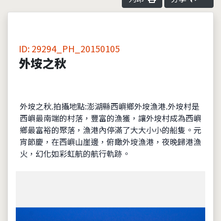
ID: 29294_PH_20150105
外垵之秋
外垵之秋.拍攝地點:澎湖縣西嶼鄉外垵漁港.外垵村是
西嶼最南端的村落，豐富的漁獲，讓外垵村成為西嶼
鄉最富裕的聚落，漁港內停滿了大大小小的船隻。元
宵節慶，在西嶼山崖邊，俯瞰外垵漁港，夜晚歸港漁
火，幻化如彩虹航的航行軌跡。