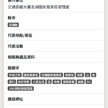
交通部觀光署澎湖國家風景區管理處
縣市
澎湖縣
代表地點/景區
代表活動
相關典藏品資料
關鍵字
外垵之秋
國家風景區
澎湖國家風景區
風景區
地景
山
島
港口
地方特景
人民生活
住
市集
建築景觀
城鎮
DC
24小時的旅遊環境
連結網址