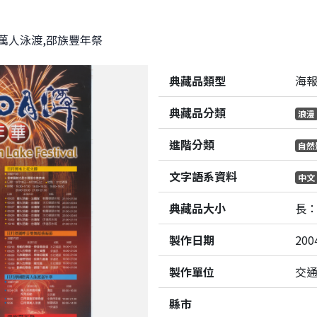
萬人泳渡,邵族豐年祭
典藏品類型
海
典藏品分類
浪漫
進階分類
自然
文字語系資料
中文
典藏品大小
長：
製作日期
200
製作單位
交
縣市