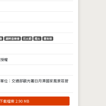
會
湖畔音樂會
花火節
煙火
豐年祭
全授權
作單位：交通部觀光署日月潭國家風景區管
處
下載檔案 2.90 MB