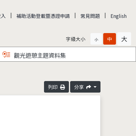
|
|
|
登入
補助活動登載暨憑證申請
常見問題
English
大
字級大小
中
小
觀光遊憩主題資料集
列印
分享