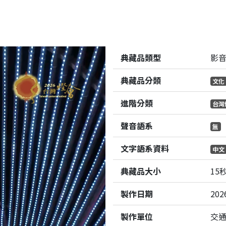
典藏品類型
影
典藏品分類
文化
進階分類
台灣
聲音語系
無
文字語系資料
中文
典藏品大小
15
製作日期
202
製作單位
交