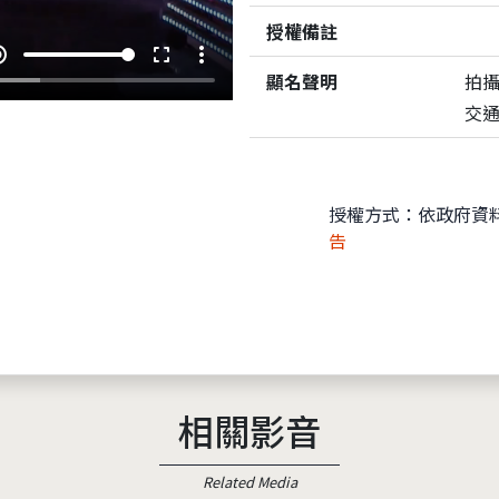
授權備註
e_up
fullscreen
more_vert
顯名聲明
拍
交
授權方式：依政府資
告
相關影音
Related Media