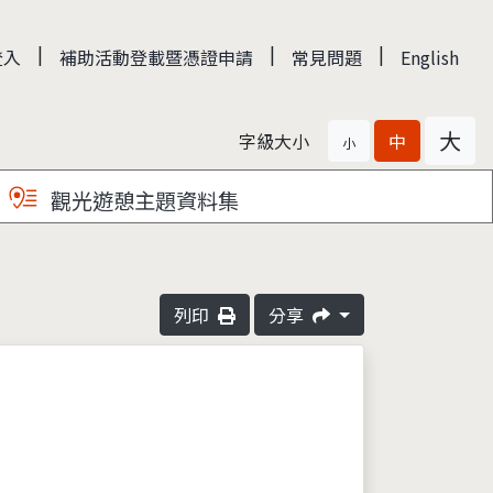
|
|
|
登入
補助活動登載暨憑證申請
常見問題
English
大
字級大小
中
小
觀光遊憩主題資料集
列印
分享