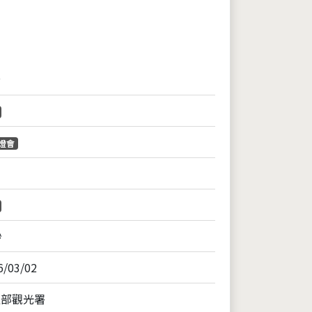
音
燈會
秒
6/03/02
通部觀光署