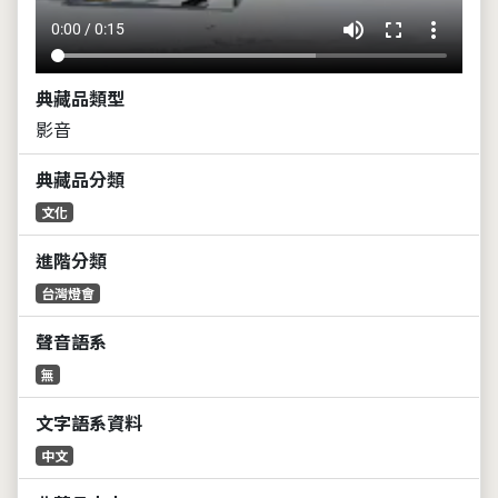
volume_up
fullscreen
more_vert
0:00 / 0:15
典藏品類型
影音
典藏品分類
文化
進階分類
台灣燈會
聲音語系
無
文字語系資料
中文