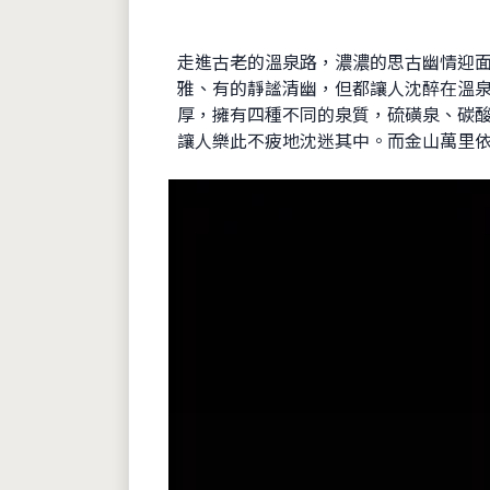
走進古老的溫泉路，濃濃的思古幽情迎
雅、有的靜謐清幽，但都讓人沈醉在溫
厚，擁有四種不同的泉質，硫磺泉、碳酸
讓人樂此不疲地沈迷其中。而金山萬里