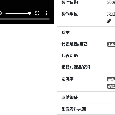
製作日期
200
e_up
fullscreen
more_vert
製作單位
交
處
縣市
代表地點/景區
金山
代表活動
相關典藏品資料
關鍵字
金山
碳酸
連結網址
影像資料來源