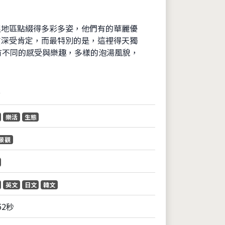
里地區點綴得多彩多姿，他們有的華麗優
質深受肯定，而最特別的是，這裡得天獨
有不同的感受與樂趣，多樣的泡湯風貌，
音
樂活
生態
景觀
英文
日文
韓文
52秒