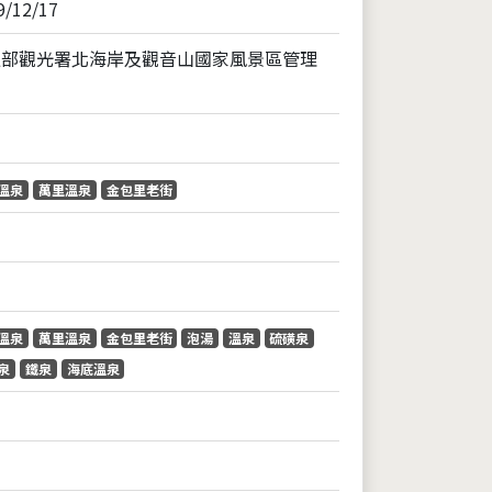
9/12/17
通部觀光署北海岸及觀音山國家風景區管理
溫泉
萬里溫泉
金包里老街
溫泉
萬里溫泉
金包里老街
泡湯
溫泉
硫磺泉
泉
鐵泉
海底溫泉