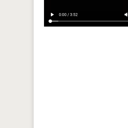
play_arrow
volum
0:00 / 3:52