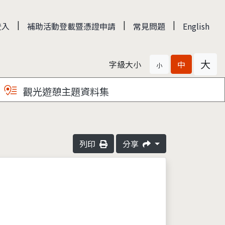
|
|
|
登入
補助活動登載暨憑證申請
常見問題
English
大
字級大小
中
小
觀光遊憩主題資料集
列印
分享