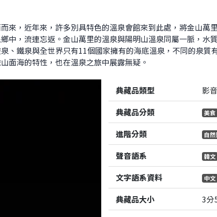
面而來，近年來，許多別具特色的溫泉會館來到此處，將金山萬
泉鄉中，流連忘返。金山萬里的溫泉與陽明山溫泉同屬一脈，水
泉、鐵泉與全世界只有11個國家擁有的海底溫泉，不同的泉質
依山面海的特性，也在溫泉之旅中展露無疑。
典藏品類型
影
典藏品分類
美食
進階分類
自然
聲音語系
韓文
文字語系資料
中文
典藏品大小
3分