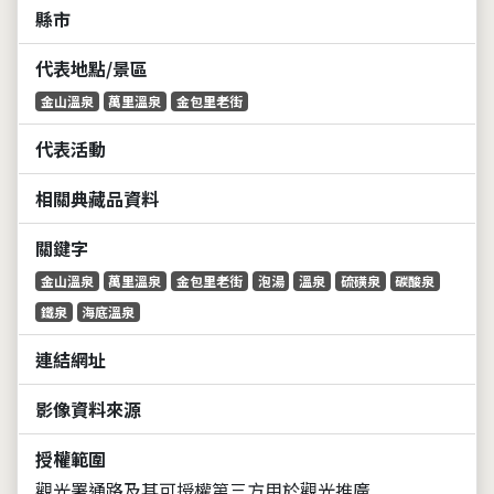
縣市
代表地點/景區
金山溫泉
萬里溫泉
金包里老街
代表活動
相關典藏品資料
關鍵字
金山溫泉
萬里溫泉
金包里老街
泡湯
溫泉
硫磺泉
碳酸泉
鐵泉
海底溫泉
連結網址
影像資料來源
授權範圍
觀光署通路及其可授權第三方用於觀光推廣