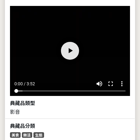
volume_up
fullscreen
more_vert
0:00 / 3:52
典藏品類型
影音
典藏品分類
美食
樂活
生態