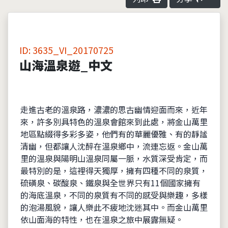
ID: 3635_VI_20170725
山海溫泉遊_中文
走進古老的溫泉路，濃濃的思古幽情迎面而來，近年
來，許多別具特色的溫泉會館來到此處，將金山萬里
地區點綴得多彩多姿，他們有的華麗優雅、有的靜謐
清幽，但都讓人沈醉在溫泉鄉中，流連忘返。金山萬
里的溫泉與陽明山溫泉同屬一脈，水質深受肯定，而
最特別的是，這裡得天獨厚，擁有四種不同的泉質，
硫磺泉、碳酸泉、鐵泉與全世界只有11個國家擁有
的海底溫泉，不同的泉質有不同的感受與樂趣，多樣
的泡湯風貌，讓人樂此不疲地沈迷其中。而金山萬里
依山面海的特性，也在溫泉之旅中展露無疑。