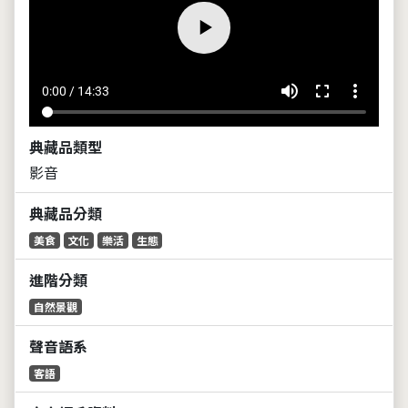
volume_up
fullscreen
more_vert
0:00 / 14:33
典藏品類型
影音
典藏品分類
美食
文化
樂活
生態
進階分類
自然景觀
聲音語系
客語