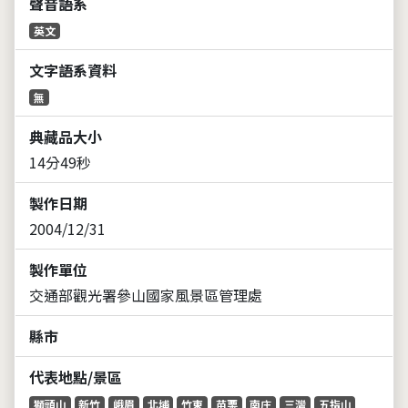
聲音語系
英文
文字語系資料
無
典藏品大小
14分49秒
製作日期
2004/12/31
製作單位
交通部觀光署參山國家風景區管理處
縣市
代表地點/景區
獅頭山
新竹
峨眉
北埔
竹東
苗栗
南庄
三灣
五指山