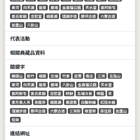
東河
向天湖
蓬萊
鹿場
金廣福公館
天水堂
姜阿新宅
姜氏家廟
忠恕堂
峨眉湖
環湖步道
滕坪古道
六寮古道
加里山
八卦山
代表活動
相關典藏品資料
關鍵字
獅頭山
新竹
峨眉
北埔
竹東
苗栗
南庄
三灣
五指山
東河
向天湖
蓬萊
鹿場
八卦山
金廣福公館
天水堂
姜阿新宅
姜氏家廟
忠恕堂
柿餅
北埔冷泉
樟腦
茶
東方美人茶
烏龍茶
峨眉湖
黃頭鷺
白腹秧雞
紅冠水雞
環湖步道
滕坪古道
六寮古道
三灣梨
矮靈祭
原住民
加里山
低碳
連結網址