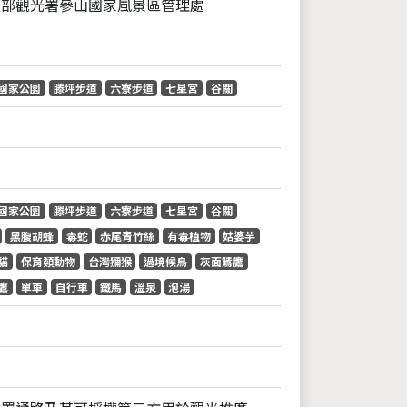
通部觀光署參山國家風景區管理處
國家公園
滕坪步道
六寮步道
七星宮
谷關
國家公園
滕坪步道
六寮步道
七星宮
谷關
黑腹胡蜂
毒蛇
赤尾青竹絲
有毒植物
姑婆芋
貓
保育類動物
台灣獼猴
過境候鳥
灰面鵟鷹
鷹
單車
自行車
鐵馬
溫泉
泡湯