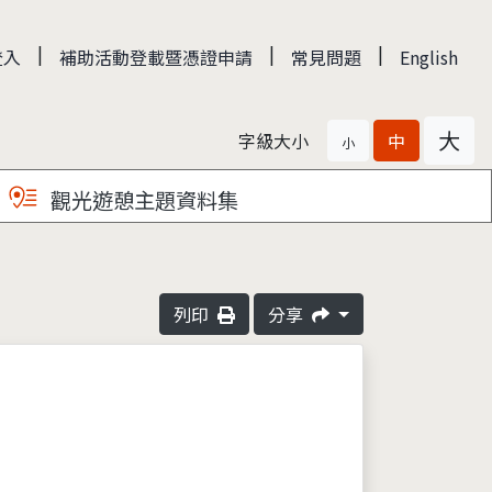
|
|
|
登入
補助活動登載暨憑證申請
常見問題
English
大
字級大小
中
小
觀光遊憩主題資料集
列印
分享