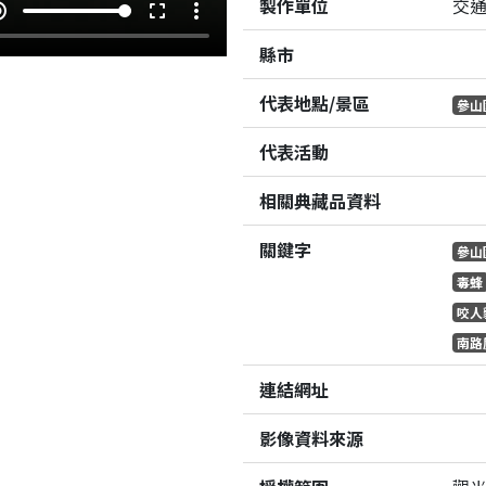
製作單位
交
e_up
fullscreen
more_vert
縣市
代表地點/景區
參山
代表活動
相關典藏品資料
關鍵字
參山
毒蜂
咬人
南路
連結網址
影像資料來源