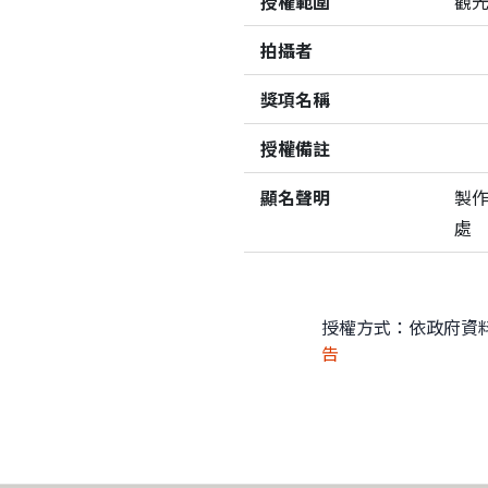
授權範圍
觀
拍攝者
獎項名稱
授權備註
顯名聲明
製
處
授權方式：依政府資
告