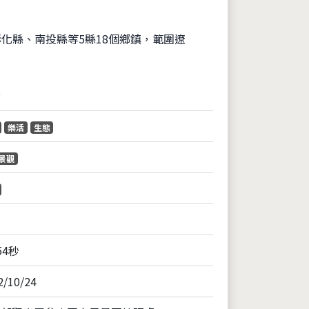
化縣、南投縣等5縣18個鄉鎮，範圍遼
音
樂活
生態
景觀
54秒
2/10/24