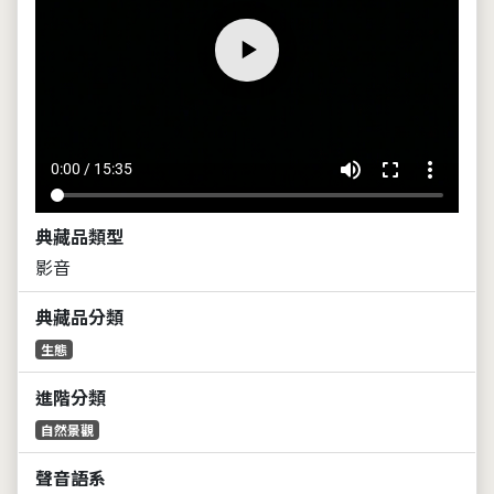
volume_up
fullscreen
more_vert
0:00 / 15:35
典藏品類型
影音
典藏品分類
生態
進階分類
自然景觀
聲音語系