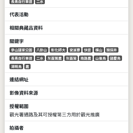
長青自行車道
二水
代表活動
相關典藏品資料
關鍵字
參山國家公園
八卦山
彰化師大
安溪寮
快官
橫山
猴探井
長青自行車道
二水
灰面鵟鷹
灰面鷲
南路鷹
山後鳥
國慶鳥
清明鳥
鷹
連結網址
影像資料來源
授權範圍
觀光署通路及其可授權第三方用於觀光推廣
拍攝者