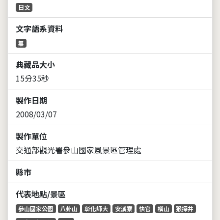
日文
文字語系資料
無
典藏品大小
15分35秒
製作日期
2008/03/07
製作單位
交通部觀光署參山國家風景區管理處
縣市
代表地點/景區
參山國家公園
八卦山
彰化師大
安溪寮
快官
橫山
猴探井