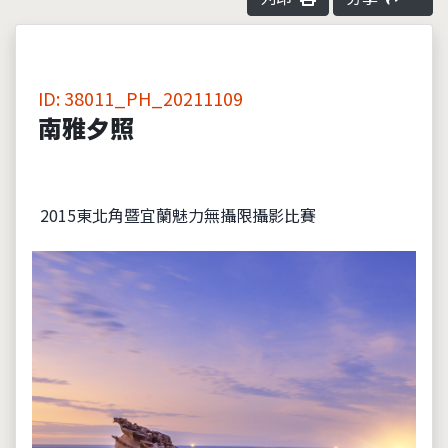
ID: 38011_PH_20211109
南雅夕照
2015東北角暨宜蘭魅力無攝限攝影比賽