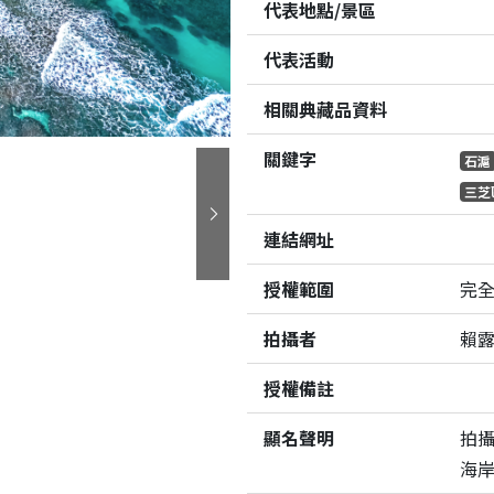
代表地點/景區
代表活動
相關典藏品資料
關鍵字
石滬
三芝
下一張
連結網址
授權範圍
完
拍攝者
賴
授權備註
顯名聲明
拍
海