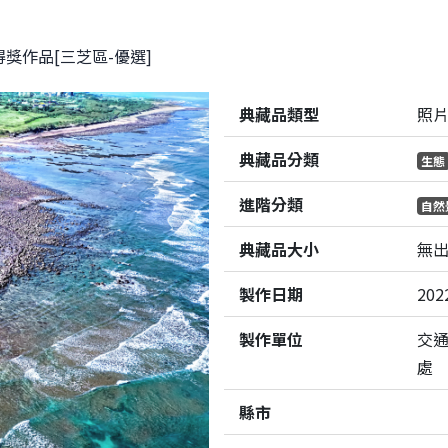
獎作品[三芝區-優選]
典藏品類型
照
典藏品分類
生態
進階分類
自然
典藏品大小
無
製作日期
202
製作單位
交
處
縣市