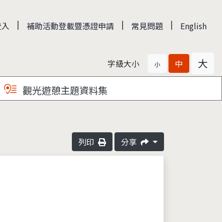
|
|
|
登入
補助活動登載暨憑證申請
常見問題
English
大
字級大小
中
小
觀光遊憩主題資料集
列印
分享