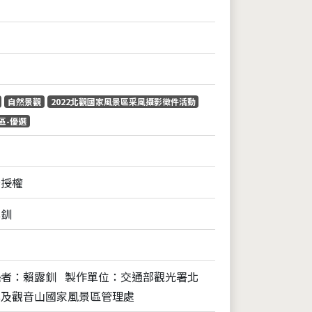
自然景觀
2022北觀國家風景區采風攝影徵件活動
區-優選
全授權
露釧
攝者：賴露釧
製作單位：交通部觀光署北
岸及觀音山國家風景區管理處