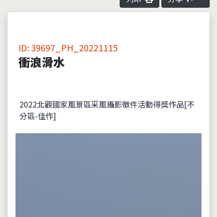
ID: 39697_PH_20221115
衝浪滑水
2022北觀國家風景區采風攝影徵件活動得獎作品[不
分區-佳作]