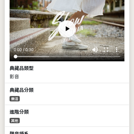
volume_up
fullscreen
more_vert
0:00 / 0:30
典藏品類型
影音
典藏品分類
樂活
進階分類
其他
聲音語系