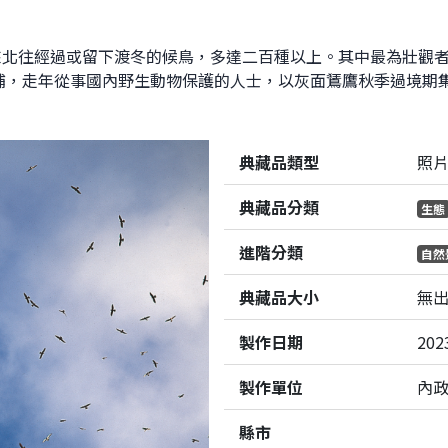
來北往經過或留下渡冬的候鳥，多達二百種以上。其中最為壯觀
捕，走年從事國內野生動物保護的人士，以灰面鵟鷹秋季過境期集
典藏品類型
照
典藏品分類
生態
進階分類
自然
典藏品大小
無
製作日期
202
製作單位
內
縣市