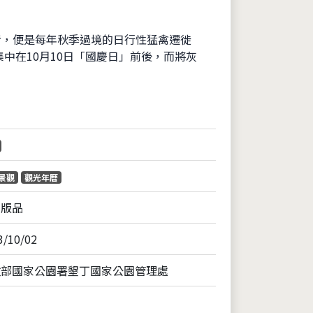
者，便是每年秋季過境的日行性猛禽遷徙
中在10月10日「國慶日」前後，而將灰
片
景觀
觀光年曆
出版品
3/10/02
政部國家公園署墾丁國家公園管理處