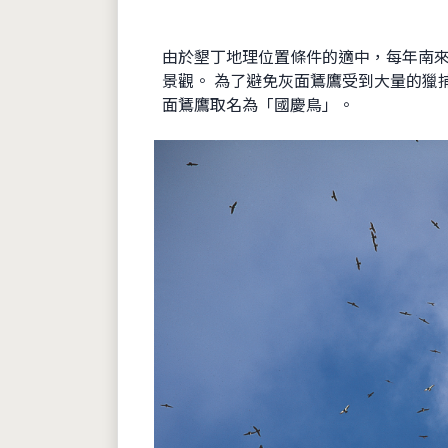
由於墾丁地理位置條件的適中，每年南
景觀。 為了避免灰面鵟鷹受到大量的獵
面鵟鷹取名為「國慶鳥」。