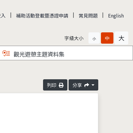
|
|
|
登入
補助活動登載暨憑證申請
常見問題
English
大
字級大小
中
小
觀光遊憩主題資料集
列印
分享