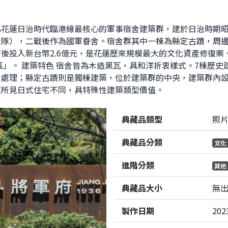
花蓮日治時代臨港線最核心的軍事宿舍建築群，建於日治時期昭和1
隊），二戰後作為國軍眷舍。宿舍群其中一棟為縣定古蹟，周邊其
後投入新台幣2.6億元，是花蓮歷來規模最大的文化資產修復案
園區」。 建築特色 宿舍皆為木造黑瓦，具和洋折衷樣式。7棟歷
處理；縣定古蹟則是獨棟建築，位於建築群的中央，建築群內設
原所見日式住宅不同，具特殊性建築類型價值。
典藏品類型
照
典藏品分類
文化
進階分類
其他
典藏品大小
無
製作日期
202