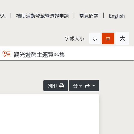
|
|
|
登入
補助活動登載暨憑證申請
常見問題
English
大
字級大小
中
小
觀光遊憩主題資料集
列印
分享