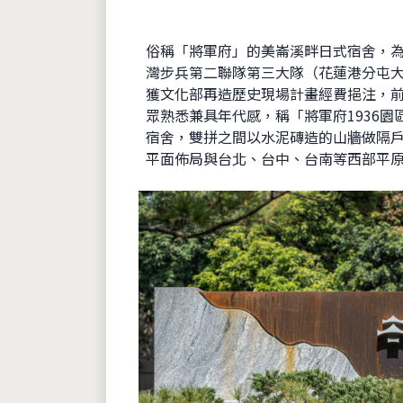
俗稱「將軍府」的美崙溪畔日式宿舍，為
灣步兵第二聯隊第三大隊（花蓮港分屯大
獲文化部再造歷史現場計畫經費挹注，前
眾熟悉兼具年代感，稱「將軍府1936
宿舍，雙拼之間以水泥磚造的山牆做隔戶
平面佈局與台北、台中、台南等西部平