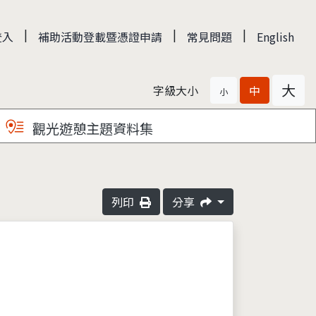
|
|
|
登入
補助活動登載暨憑證申請
常見問題
English
大
字級大小
中
小
觀光遊憩主題資料集
列印
分享