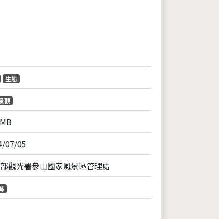
片
生態
景觀
9MB
4/07/05
通部觀光署參山國家風景區管理處
縣