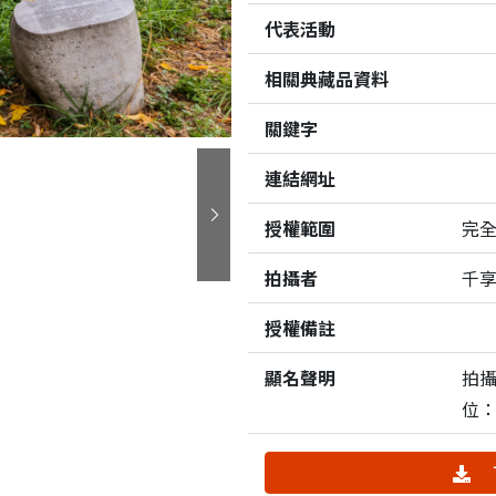
代表活動
相關典藏品資料
關鍵字
連結網址
授權範圍
完
下一張
拍攝者
千
授權備註
顯名聲明
拍
位