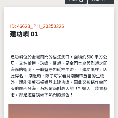
ID: 46628_PH_20250226
建功嶼 01
建功嶼位於金城南門的浯江溪口，面積約500 平方公
尺，又名董嶼、珠嶼、鰲嶼，是金門本島與烈嶼之間
海面的衛哨，一嶼堅守如砥柱中流，「建功砥柱」因
此得名。 潮退時，除了可以看見潮間帶豐富的生物
外，還能沿著石板道登上建功嶼，因此又被稱作金門
版的摩西分海，石板道兩側高大的「牡蠣人」裝置藝
術，都是遊客鏡頭下熱門的景色！