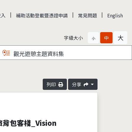
|
|
|
登入
補助活動登載暨憑證申請
常見問題
English
大
字級大小
中
小
觀光遊憩主題資料集
列印
分享
旅背包客棧_Vision