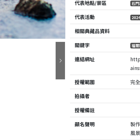
代表地點/景區
石門
代表活動
20
相關典藏品資料
關鍵字
福爾
連結網址
htt
下一張
ain
授權範圍
完
拍攝者
授權備註
顯名聲明
製
風