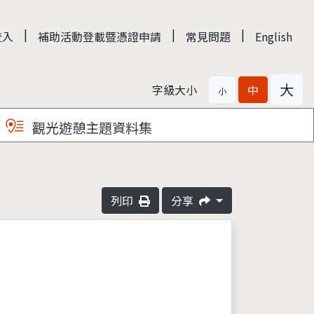
|
|
|
登入
補助活動登載暨憑證申請
常見問題
English
大
字級大小
中
小
觀光遊憩主題資料集
列印
分享