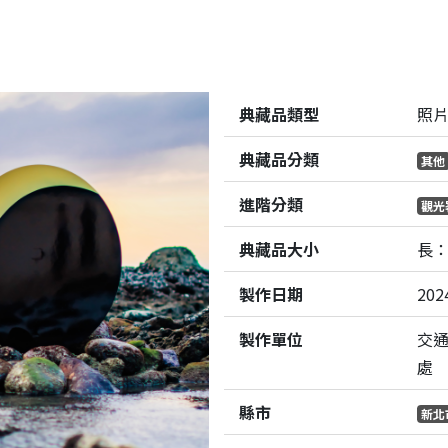
典藏品類型
照
典藏品分類
其他
進階分類
觀光
典藏品大小
長：
製作日期
202
製作單位
交
處
縣市
新北