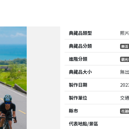
典藏品類型
照
典藏品分類
樂活
進階分類
觀光
典藏品大小
無
製作日期
202
製作單位
交
縣市
花蓮
代表地點/景區