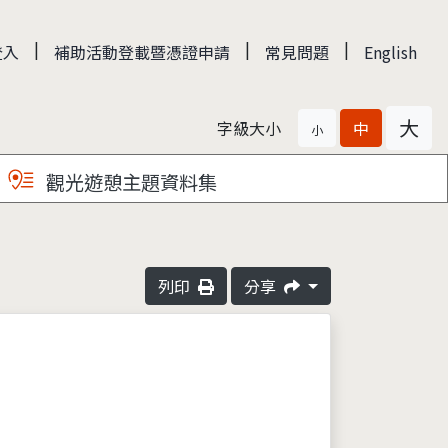
|
|
|
登入
補助活動登載暨憑證申請
常見問題
English
大
字級大小
中
小
觀光遊憩主題資料集
列印
分享