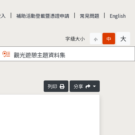
|
|
|
登入
補助活動登載暨憑證申請
常見問題
English
大
字級大小
中
小
觀光遊憩主題資料集
列印
分享