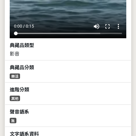
volume_up
fullscreen
more_vert
0:00 / 0:15
典藏品類型
影音
典藏品分類
樂活
進階分類
其他
聲音語系
無
文字語系資料