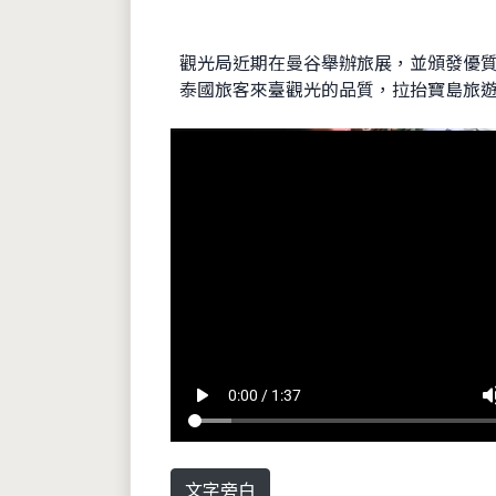
觀光局近期在曼谷舉辦旅展，並頒發優質
泰國旅客來臺觀光的品質，拉抬寶島旅
play_arrow
volum
0:00 / 1:37
文字旁白