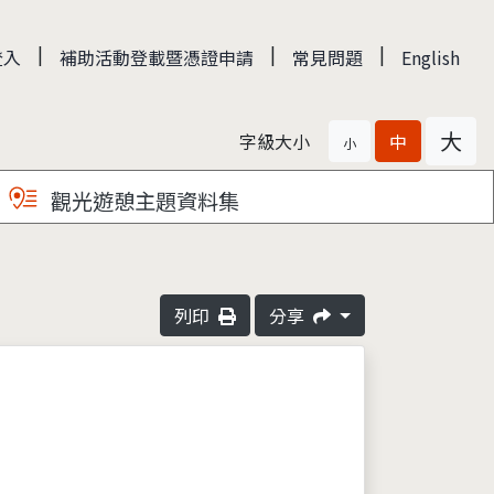
|
|
|
登入
補助活動登載暨憑證申請
常見問題
English
大
字級大小
中
小
觀光遊憩主題資料集
列印
分享