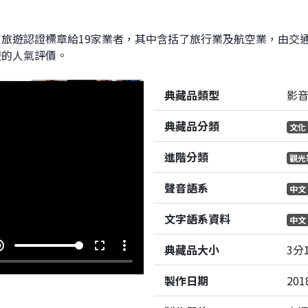
旅遊認證標章給19家業者，其中含括了旅行業及航空業，由交
遊的人氣評價。
典藏品類型
影
典藏品分類
文化
進階分類
觀光
聲音語系
中文
文字語系資料
中文
e_up
fullscreen
more_vert
典藏品大小
3分
製作日期
201