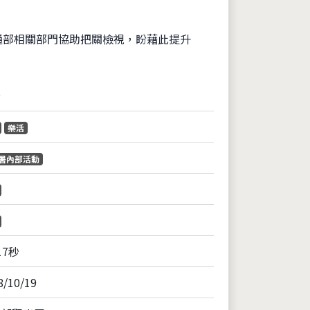
通部相關部門協助把關檢視，盼藉此提升
音
樂活
署內部活動
17秒
8/10/19